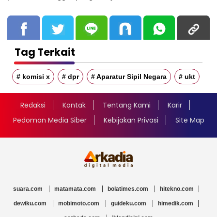
Tag Terkait
# komisi x
# dpr
# Aparatur Sipil Negara
# ukt
Redaksi
Kontak
Tentang Kami
Karir
Pedoman Media Siber
Kebijakan Privasi
Site Map
suara.com
matamata.com
bolatimes.com
hitekno.com
dewiku.com
mobimoto.com
guideku.com
himedik.com