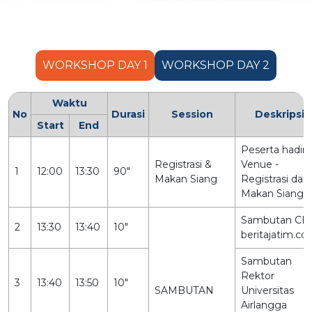
WORKSHOP DAY 1
WORKSHOP DAY 2
Waktu
No
Durasi
Session
Deskripsi
Start
End
Peserta hadir 
Registrasi &
Venue -
1
12:00
13:30
90"
Makan Siang
Registrasi dan
Makan Siang
Sambutan CE
2
13:30
13:40
10"
beritajatim.c
Sambutan
Rektor
3
13:40
13:50
10"
SAMBUTAN
Universitas
Airlangga