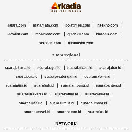
suara.com
matamata.com
bolatimes.com
hitekno.com
dewiku.com
mobimoto.com
guideku.com
himedik.com
serbada.com
iklandisini.com
suararegional
suarajakarta.id
suarabogor.id
suarabekaci.id
suarajabar.id
suarajogja.id
suarajawatengah.id
suaramalang.id
suarajatim.id
suarabali.id
suaralampung.id
suarabanten.id
suarasurakarta.id
suarakaltim.id
suarakalbar.id
suarasulsel.id
suarasumut.id
suarasumbar.id
suarasumsel.id
suarabatam.id
suarariau.id
NETWORK