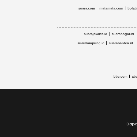
suara.com
matamata.com
bolat
suarajakarta.id
suarabogor.id
suaralampung.id
suarabanten.id
bbc.com
abc
Dapat