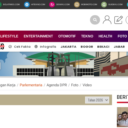
BOLATIMES.COM
HITEKNO.COM
DEWIKU.COM
MOBIMOTO.COM
GUIDEKU.COM
LIFESTYLE
ENTERTAINMENT
OTOMOTIF
TEKNO
HEALTH
FOTO
Cek Fakta
Infografis
JAKARTA
BOGOR
BEKACI
JABAR
gan Kerja
/
Parlementaria
/
Agenda DPR
/
Foto
/
Video
BERI