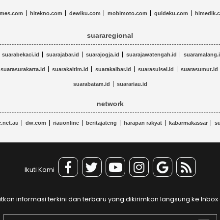
imes.com
hitekno.com
dewiku.com
mobimoto.com
guideku.com
himedik.
suararegional
suarabekaci.id
suarajabar.id
suarajogja.id
suarajawatengah.id
suaramalang.
suarasurakarta.id
suarakaltim.id
suarakalbar.id
suarasulsel.id
suarasumut.id
suarabatam.id
suarariau.id
network
.net.au
dw.com
riauonline
beritajateng
harapan rakyat
kabarmakassar
s
Ikuti Kami
kan informasi terkini dan terbaru yang dikirimkan langsung ke Inbo