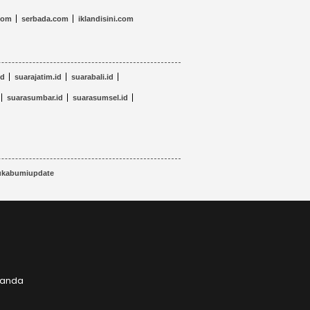
com
serbada.com
iklandisini.com
id
suarajatim.id
suarabali.id
suarasumbar.id
suarasumsel.id
ukabumiupdate
x anda