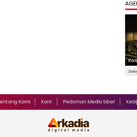
AGE
Kom
Sele
entang Kami
Karir
Pedoman Media Siber
Kebi