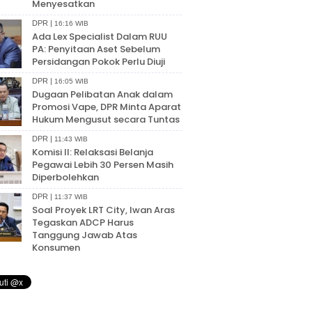
Menyesatkan
DPR |
16:16 WIB
Ada Lex Specialist Dalam RUU
PA: Penyitaan Aset Sebelum
Persidangan Pokok Perlu Diuji
DPR |
16:05 WIB
Dugaan Pelibatan Anak dalam
Promosi Vape, DPR Minta Aparat
Hukum Mengusut secara Tuntas
DPR |
11:43 WIB
Komisi II: Relaksasi Belanja
Pegawai Lebih 30 Persen Masih
Diperbolehkan
DPR |
11:37 WIB
Soal Proyek LRT City, Iwan Aras
Tegaskan ADCP Harus
Tanggung Jawab Atas
Konsumen