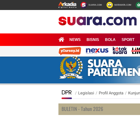
SUARA.COM
MATAMATA.COM
NEWS
BISNIS
BOLA
SPORT
DPR
/
Legislasi
/
Profil Anggota
/
Kunjun
BULETIN - Tahun 2026