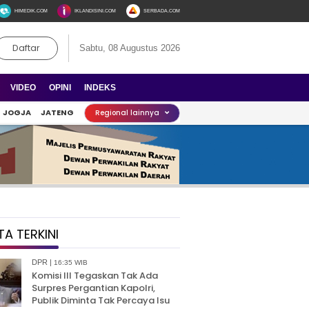
HIMEDIK.COM
IKLANDISINI.COM
SERBADA.COM
Daftar
Sabtu, 08 Augustus 2026
VIDEO
OPINI
INDEKS
JOGJA
JATENG
Regional lainnya
TA TERKINI
DPR |
16:35 WIB
Komisi III Tegaskan Tak Ada
Surpres Pergantian Kapolri,
Publik Diminta Tak Percaya Isu