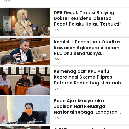
DPR
DPR Desak Tradisi Bullying
Dokter Residensi Disetop,
Pecat Pelaku Kalau Terbukti!
DPR
Komisi II: Penentuan Otoritas
Kawasan Aglomerasi dalam
RUU DKJ Seharusnya
Ditetapkan Presiden
DPR
Mendatang
Kemenag dan KPU Perlu
Koordinasi Skema Pilpres
Putaran Kedua bagi Jemaah
Haji
DPR
Puan Ajak Masyarakat
Jadikan Hari Keluarga
Nasional sebagai Loncatan
Tekan Stunting
DPR