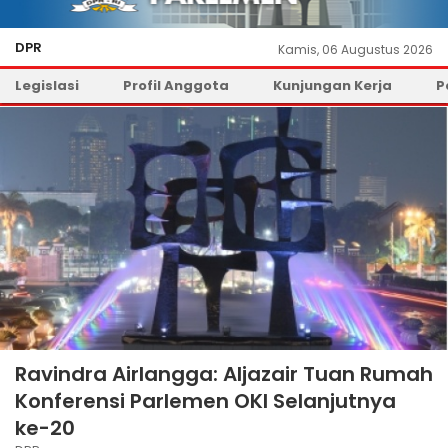
DPR
Kamis, 06 Augustus 2026
Legislasi
Profil Anggota
Kunjungan Kerja
P
Ravindra Airlangga: Aljazair Tuan Rumah
Konferensi Parlemen OKI Selanjutnya
ke-20