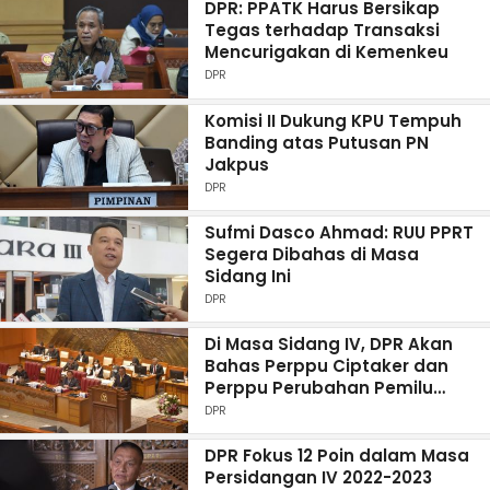
DPR: PPATK Harus Bersikap
Tegas terhadap Transaksi
Mencurigakan di Kemenkeu
DPR
Komisi II Dukung KPU Tempuh
Banding atas Putusan PN
Jakpus
DPR
Sufmi Dasco Ahmad: RUU PPRT
Segera Dibahas di Masa
Sidang Ini
DPR
Di Masa Sidang IV, DPR Akan
Bahas Perppu Ciptaker dan
Perppu Perubahan Pemilu
Jadi UU
DPR
DPR Fokus 12 Poin dalam Masa
Persidangan IV 2022-2023