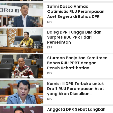
Sufmi Dasco Ahmad
Optimistis RUU Perampasan
Aset Segera di Bahas DPR
DPR
Baleg DPR Tunggu DIM dan
Surpres RUU PPRT dari
Pemerintah
DPR
Sturman Panjaitan Komitmen
Bahas RUU PPRT dengan
Penuh Kehati-hatian
DPR
Komisi III DPR Terbuka untuk
Draft RUU Perampasan Aset
yang Akan Diusulkan
Pemerintah
DPR
Anggota DPR Sebut Langkah