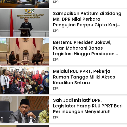
DPR
Sampaikan Petitum di Sidang
MK, DPR Nilai Perkara
Pengujian Perppu Cipta Kerja
Tidak Relevan
DPR
Bertemu Presiden Jokowi,
Puan Maharani Bahas
Legislasi Hingga Persiapan
Pemilu 2024
DPR
Melalui RUU PPRT, Pekerja
Rumah Tangga Miliki Akses
Keadilan Setara
DPR
Sah Jadi Inisiatif DPR,
Legislator Harap RUU PPRT Beri
Perlindungan Menyeluruh
DPR