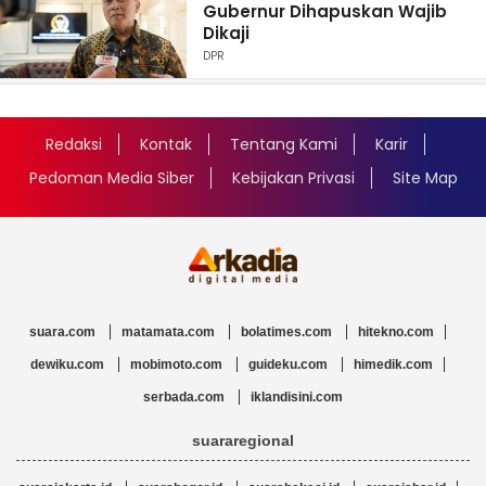
Gubernur Dihapuskan Wajib
Dikaji
DPR
Redaksi
Kontak
Tentang Kami
Karir
Pedoman Media Siber
Kebijakan Privasi
Site Map
suara.com
matamata.com
bolatimes.com
hitekno.com
dewiku.com
mobimoto.com
guideku.com
himedik.com
serbada.com
iklandisini.com
suararegional