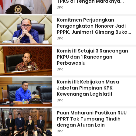
TPKS di Tengah Maraknya
Kasus Kekerasan Seksual
DPR
Komitmen Perjuangkan
Pengangkatan Honorer Jadi
PPPK, Junimart Girsang Buka
Ruang Pengaduan Online
DPR
Komisi II Setujui 3 Rancangan
PKPU dan 1 Rancangan
Perbawaslu
DPR
Komisi III: Kebijakan Masa
Jabatan Pimpinan KPK
Kewenangan Legislatif
DPR
Puan Maharani Pastikan RUU
PPRT Tak Tumpang Tindih
dengan Aturan Lain
DPR