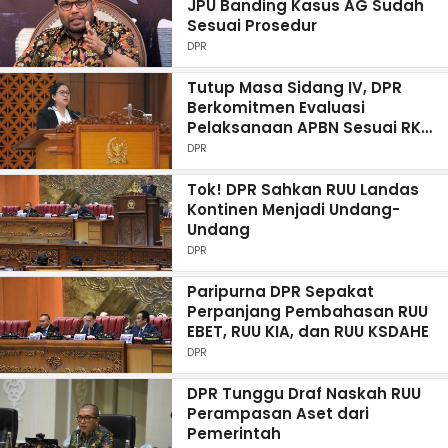
JPU Banding Kasus AG Sudah
Sesuai Prosedur
DPR
Tutup Masa Sidang IV, DPR
Berkomitmen Evaluasi
Pelaksanaan APBN Sesuai RKP
2023
DPR
Tok! DPR Sahkan RUU Landas
Kontinen Menjadi Undang-
Undang
DPR
Paripurna DPR Sepakat
Perpanjang Pembahasan RUU
EBET, RUU KIA, dan RUU KSDAHE
DPR
DPR Tunggu Draf Naskah RUU
Perampasan Aset dari
Pemerintah