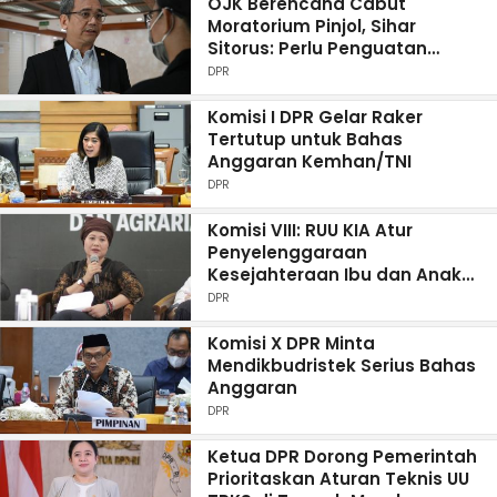
OJK Berencana Cabut
Moratorium Pinjol, Sihar
Sitorus: Perlu Penguatan
Literasi Keuangan
DPR
Komisi I DPR Gelar Raker
Tertutup untuk Bahas
Anggaran Kemhan/TNI
DPR
Komisi VIII: RUU KIA Atur
Penyelenggaraan
Kesejahteraan Ibu dan Anak
secara Komprehensif
DPR
Komisi X DPR Minta
Mendikbudristek Serius Bahas
Anggaran
DPR
Ketua DPR Dorong Pemerintah
Prioritaskan Aturan Teknis UU