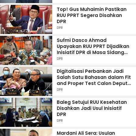
Top! Gus Muhaimin Pastikan
RUU PPRT Segera Disahkan
DPR
DPR
Sufmi Dasco Ahmad
Upayakan RUU PPRT Dijadikan
Inisiatif DPR di Masa Sidang
Selanjutnya
DPR
Digitalisasi Perbankan Jadi
Salah Satu Bahasan dalam Fit
and Proper Test Calon Deputi
Gubernur BI
DPR
Baleg Setujui RUU Kesehatan
Disahkan Jadi Usul Inisiatif
DPR
DPR
Mardani Ali Sera: Usulan