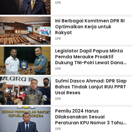
DPR
Ini Berbagai Komitmen DPR RI
Optimalkan Kerja untuk
Rakyat
DPR
Legislator Dapil Papua Minta
Pemda Merauke Proaktif
Dukung TNI-Polri Lewat Dana
Otsus
DPR
Sufmi Dasco Ahmad: DPR Siap
Bahas Tindak Lanjut RUU PPRT
Usai Reses
DPR
Pemilu 2024 Harus
Dilaksanakan Sesuai
Peraturan KPU Nomor 3 Tahun
2022
DPR