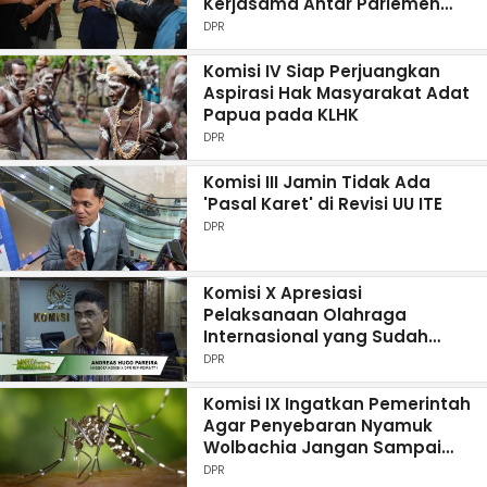
Kerjasama Antar Parlemen
dengan Negara-negara Afrika
DPR
Komisi IV Siap Perjuangkan
Aspirasi Hak Masyarakat Adat
Papua pada KLHK
DPR
Komisi III Jamin Tidak Ada
'Pasal Karet' di Revisi UU ITE
DPR
Komisi X Apresiasi
Pelaksanaan Olahraga
Internasional yang Sudah
Digelar di Indonesia
DPR
Komisi IX Ingatkan Pemerintah
Agar Penyebaran Nyamuk
Wolbachia Jangan Sampai
Timbulkan Penyakit Baru
DPR