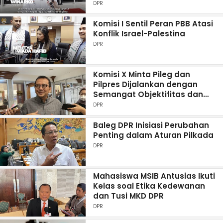
DPR
Komisi I Sentil Peran PBB Atasi
Konflik Israel-Palestina
DPR
Komisi X Minta Pileg dan
Pilpres Dijalankan dengan
Semangat Objektifitas dan
Rasionalitas
DPR
Baleg DPR Inisiasi Perubahan
Penting dalam Aturan Pilkada
DPR
Mahasiswa MSIB Antusias Ikuti
Kelas soal Etika Kedewanan
dan Tusi MKD DPR
DPR