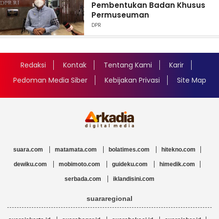
Pembentukan Badan Khusus
Permuseuman
DPR
Redaksi
Kontak
Tentang Kami
Karir
Pedoman Media Siber
Kebijakan Privasi
Site Map
suara.com
matamata.com
bolatimes.com
hitekno.com
dewiku.com
mobimoto.com
guideku.com
himedik.com
serbada.com
iklandisini.com
suararegional