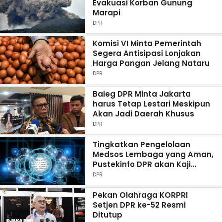
Evakuasi Korban Gunung
Marapi
DPR
Komisi VI Minta Pemerintah
Segera Antisipasi Lonjakan
Harga Pangan Jelang Nataru
DPR
Baleg DPR Minta Jakarta
harus Tetap Lestari Meskipun
Akan Jadi Daerah Khusus
DPR
Tingkatkan Pengelolaan
Medsos Lembaga yang Aman,
Pustekinfo DPR akan Kaji
Password Manager
DPR
Pekan Olahraga KORPRI
Setjen DPR ke-52 Resmi
Ditutup