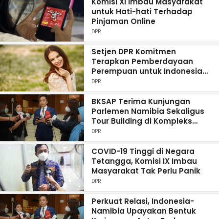
Komisi XI Imbau Masyarakat
untuk Hati-hati Terhadap
Pinjaman Online
DPR
Setjen DPR Komitmen
Terapkan Pemberdayaan
Perempuan untuk Indonesia
Maju
DPR
BKSAP Terima Kunjungan
Parlemen Namibia Sekaligus
Tour Building di Kompleks
Parlemen
DPR
COVID-19 Tinggi di Negara
Tetangga, Komisi IX Imbau
Masyarakat Tak Perlu Panik
DPR
Perkuat Relasi, Indonesia-
Namibia Upayakan Bentuk