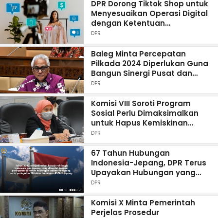
DPR Dorong Tiktok Shop untuk
Menyesuaikan Operasi Digital
dengan Ketentuan
Pemerintah
DPR
Baleg Minta Percepatan
Pilkada 2024 Diperlukan Guna
Bangun Sinergi Pusat dan
Daerah
DPR
Komisi VIII Soroti Program
Sosial Perlu Dimaksimalkan
untuk Hapus Kemiskinan
Ekstrem
DPR
67 Tahun Hubungan
Indonesia-Jepang, DPR Terus
Upayakan Hubungan yang
Semakin Baik dan Kuat
DPR
Komisi X Minta Pemerintah
Perjelas Prosedur