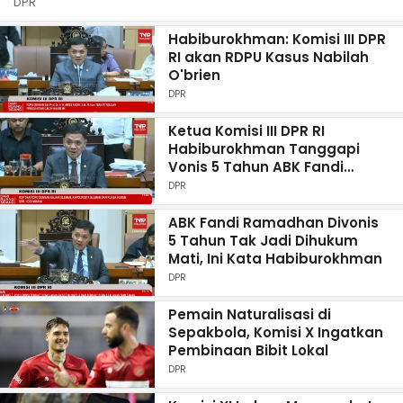
DPR
Habiburokhman: Komisi III DPR
RI akan RDPU Kasus Nabilah
O'brien
DPR
Ketua Komisi III DPR RI
Habiburokhman Tanggapi
Vonis 5 Tahun ABK Fandi
Ramadhan
DPR
ABK Fandi Ramadhan Divonis
5 Tahun Tak Jadi Dihukum
Mati, Ini Kata Habiburokhman
DPR
Pemain Naturalisasi di
Sepakbola, Komisi X Ingatkan
Pembinaan Bibit Lokal
DPR