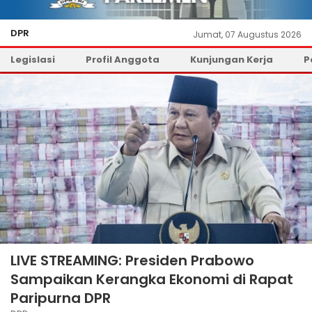
DPR
Jumat, 07 Augustus 2026
Legislasi
Profil Anggota
Kunjungan Kerja
P
LIVE STREAMING: Presiden Prabowo
Sampaikan Kerangka Ekonomi di Rapat
Paripurna DPR