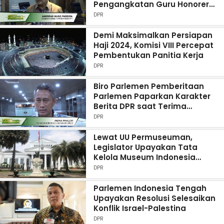
Pengangkatan Guru Honorer
Jadi PPPK
DPR
Demi Maksimalkan Persiapan
Haji 2024, Komisi VIII Percepat
Pembentukan Panitia Kerja
DPR
Biro Parlemen Pemberitaan
Parlemen Paparkan Karakter
Berita DPR saat Terima
Stuban IPB
DPR
Lewat UU Permuseuman,
Legislator Upayakan Tata
Kelola Museum Indonesia
yang Komprehensif
DPR
Parlemen Indonesia Tengah
Upayakan Resolusi Selesaikan
Konflik Israel-Palestina
DPR