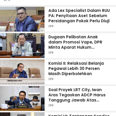
Ada Lex Specialist Dalam RUU
PA: Penyitaan Aset Sebelum
Persidangan Pokok Perlu Diuji
DPR
Dugaan Pelibatan Anak
dalam Promosi Vape, DPR
Minta Aparat Hukum
Mengusut secara Tuntas
DPR
Komisi II: Relaksasi Belanja
Pegawai Lebih 30 Persen
Masih Diperbolehkan
DPR
Soal Proyek LRT City, Iwan
Aras Tegaskan ADCP Harus
Tanggung Jawab Atas
Konsumen
DPR