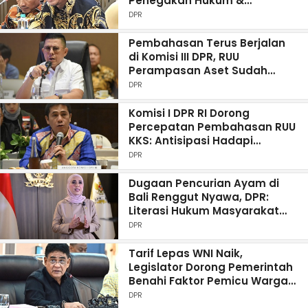
Penegakan Hukum &
Pendampingan Trauma Anak
DPR
Korban
Pembahasan Terus Berjalan
di Komisi III DPR, RUU
Perampasan Aset Sudah
Masuk Pembahasan Batang
DPR
Tubuh
Komisi I DPR RI Dorong
Percepatan Pembahasan RUU
KKS: Antisipasi Hadapi
Ancaman Siber Masa Depan
DPR
Dugaan Pencurian Ayam di
Bali Renggut Nyawa, DPR:
Literasi Hukum Masyarakat
Harus Ditingkatkan
DPR
Tarif Lepas WNI Naik,
Legislator Dorong Pemerintah
Benahi Faktor Pemicu Warga
Lepas Status WNI
DPR