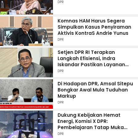
DPR
Komnas HAM Harus Segera
Simpulkan Kasus Penyiraman
Aktivis KontraS Andrie Yunus
DPR
Setjen DPR RI Terapkan
Langkah Efisiensi, Indra
Iskandar Pastikan Layanan
Kedewanan Tetap Optimal
DPR
Di Hadapan DPR, Amsal Sitepu
Bongkar Awal Mula Tuduhan
Markup
DPR
Dukung Kebijakan Hemat
Energi, Komisi X DPR:
Pembelajaran Tatap Muka
Tetap Prioritas
DPR