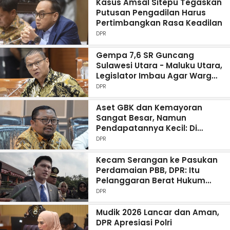
Kasus Amsal Sitepu Tegaskan
Putusan Pengadilan Harus
Pertimbangkan Rasa Keadilan
DPR
Gempa 7,6 SR Guncang
Sulawesi Utara - Maluku Utara,
Legislator Imbau Agar Warga
Waspada
DPR
Aset GBK dan Kemayoran
Sangat Besar, Namun
Pendapatannya Kecil: Di
Manakah Merah Putih-nya?
DPR
Kecam Serangan ke Pasukan
Perdamaian PBB, DPR: Itu
Pelanggaran Berat Hukum
Internasional
DPR
Mudik 2026 Lancar dan Aman,
DPR Apresiasi Polri