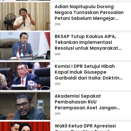
Adian Napitupulu Dorong
Negara Tuntaskan Persoalan
Petani Sebelum Mengejar
Peningkatan Produksi
DPR
BKSAP Tutup Kaukus AIPA,
Tekankan Implementasi
Resolusi untuk Masyarakat
ASEAN
DPR
Komisi I DPR Setujui Hibah
Kapal Induk Giuseppe
Garibaldi dari Italia: Doktrin
Operasional Penting
DPR
Akademisi Sepakat
Pembahasan RUU
Perampasan Aset Jangan
Tergesa-gesa: Butuh Kehati-
DPR
hatian
Wakil Ketua DPR Apresiasi