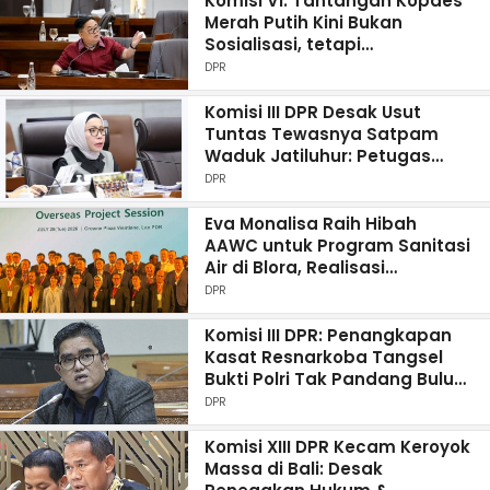
Komisi VI: Tantangan Kopdes
Merah Putih Kini Bukan
Sosialisasi, tetapi
Kepercayaan Publik
DPR
Komisi III DPR Desak Usut
Tuntas Tewasnya Satpam
Waduk Jatiluhur: Petugas
Keamanan Garda Terdepan
DPR
Eva Monalisa Raih Hibah
AAWC untuk Program Sanitasi
Air di Blora, Realisasi
Pembangunan Mulai 2028
DPR
Komisi III DPR: Penangkapan
Kasat Resnarkoba Tangsel
Bukti Polri Tak Pandang Bulu
Tegakkan Hukum
DPR
Komisi XIII DPR Kecam Keroyok
Massa di Bali: Desak