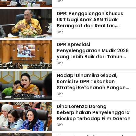
DPR
DPR: Penggolongan Khusus
UKT bagi Anak ASN Tidak
Berangkat dari Realitas,
Pemerintah Salah Persepsi
DPR
DPR Apresiasi
Penyelenggaraan Mudik 2026
yang Lebih Baik dari Tahun
Sebelumnya
DPR
Hadapi Dinamika Global,
Komisi IV DPR Tekankan
Strategi Ketahanan Pangan
Nasional
DPR
Dina Lorenza Dorong
Keberpihakan Penyelenggara
Bioskop terhadap Film Daerah
DPR