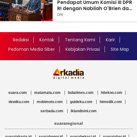
Pendapat Umum Komisi III DPR
RI dengan Nabilah O'Brien dan
Kuasa Hukum
DPR
Redaksi
Kontak
Tentang Kami
Karir
Pedoman Media Siber
Kebijakan Privasi
Site Map
suara.com
matamata.com
bolatimes.com
hitekno.com
dewiku.com
mobimoto.com
guideku.com
himedik.com
serbada.com
iklandisini.com
suararegional
suarajakarta.id
suarabogor.id
suarabekaci.id
suarajabar.id