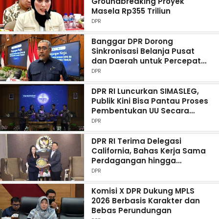
Groundbreaking Proyek
Masela Rp355 Triliun
DPR
Banggar DPR Dorong
Sinkronisasi Belanja Pusat
dan Daerah untuk Percepat
Pembangunan Jawa Timur
DPR
DPR RI Luncurkan SIMASLEG,
Publik Kini Bisa Pantau Proses
Pembentukan UU Secara
Digital
DPR
DPR RI Terima Delegasi
California, Bahas Kerja Sama
Perdagangan hingga
Pendidikan
DPR
Komisi X DPR Dukung MPLS
2026 Berbasis Karakter dan
Bebas Perundungan