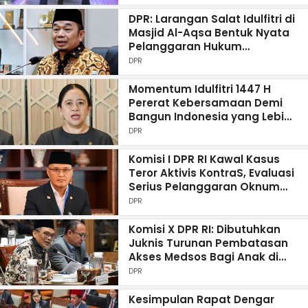
DPR: Larangan Salat Idulfitri di
Masjid Al-Aqsa Bentuk Nyata
Pelanggaran Hukum
Internasional
DPR
Momentum Idulfitri 1447 H
Pererat Kebersamaan Demi
Bangun Indonesia yang Lebih
Baik
DPR
Komisi I DPR RI Kawal Kasus
Teror Aktivis KontraS, Evaluasi
Serius Pelanggaran Oknum
TNI
DPR
Komisi X DPR RI: Dibutuhkan
Juknis Turunan Pembatasan
Akses Medsos Bagi Anak di
Bawah 16 Tahun
DPR
Kesimpulan Rapat Dengar