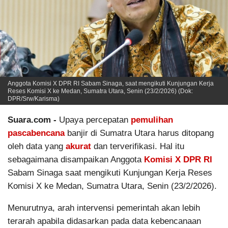
Anggota Komisi X DPR RI Sabam Sinaga, saat mengikuti Kunjungan Kerja
Reses Komisi X ke Medan, Sumatra Utara, Senin (23/2/2026) (Dok:
DPR/Srw/Karisma)
Suara.com -
Upaya percepatan
pemulihan
pascabencana
banjir di Sumatra Utara harus ditopang
oleh data yang
akurat
dan terverifikasi. Hal itu
sebagaimana disampaikan Anggota
Komisi X DPR RI
Sabam Sinaga saat mengikuti Kunjungan Kerja Reses
Komisi X ke Medan, Sumatra Utara, Senin (23/2/2026).
Menurutnya, arah intervensi pemerintah akan lebih
terarah apabila didasarkan pada data kebencanaan