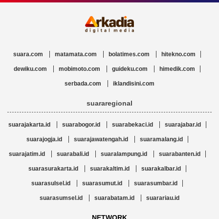
suara.com
matamata.com
bolatimes.com
hitekno.com
dewiku.com
mobimoto.com
guideku.com
himedik.com
serbada.com
iklandisini.com
suararegional
suarajakarta.id
suarabogor.id
suarabekaci.id
suarajabar.id
suarajogja.id
suarajawatengah.id
suaramalang.id
suarajatim.id
suarabali.id
suaralampung.id
suarabanten.id
suarasurakarta.id
suarakaltim.id
suarakalbar.id
suarasulsel.id
suarasumut.id
suarasumbar.id
suarasumsel.id
suarabatam.id
suarariau.id
NETWORK