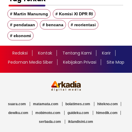
# Martin Manurung
# Komisi XI DPR RI
# pendataan
# bencana
# reorientasi
# ekonomi
Redaksi
Kontak
Tentang Kami
Karir
Pedoman Media Siber
Kebijakan Privasi
Site Map
suara.com
matamata.com
bolatimes.com
hitekno.com
dewiku.com
mobimoto.com
guideku.com
himedik.com
serbada.com
iklandisini.com