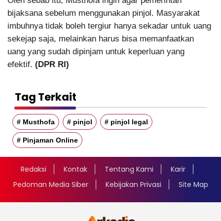
Oleh sebab itu, Musthofa ingin agar pemerintah
bijaksana sebelum menggunakan pinjol. Masyarakat
imbuhnya tidak boleh tergiur hanya sekadar untuk uang
sekejap saja, melainkan harus bisa memanfaatkan
uang yang sudah dipinjam untuk keperluan yang
efektif.
(DPR RI)
Tag Terkait
# Musthofa
# pinjol
# pinjol legal
# Pinjaman Online
Redaksi
Kontak
Tentang Kami
Karir
Pedoman Media Siber
Kebijakan Privasi
Site Map