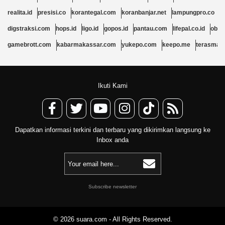
realita.id
presisi.co
korantegal.com
koranbanjar.net
lampungpro.co
b
digstraksi.com
hops.id
ligo.id
gopos.id
pantau.com
lifepal.co.id
obor
gamebrott.com
kabarmakassar.com
yukepo.com
keepo.me
terasmal
Ikuti Kami
Dapatkan informasi terkini dan terbaru yang dikirimkan langsung ke
Inbox anda
Subscribe newsletter
© 2026 suara.com - All Rights Reserved.