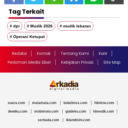
Tag Terkait
# dpr
# Mudik 2026
# mudik lebaran
# Operasi Ketupat
Redaksi
Kontak
Tentang Kami
Karir
Pedoman Media Siber
Kebijakan Privasi
Site Map
suara.com
matamata.com
bolatimes.com
hitekno.com
dewiku.com
mobimoto.com
guideku.com
himedik.com
serbada.com
iklandisini.com