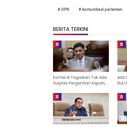
# DPR
# komunikasi parlemen
BERITA TERKINI
Komisi III Tegaskan Tak Ada
Ada 
Surpres Pergantian Kapolri,
RUU 
Publik Diminta Tak Percaya
Sebe
Isu Menyesatkan
Perlu