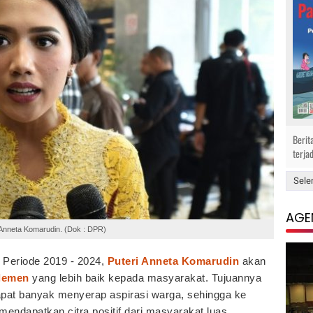
Berit
terja
Sele
AGE
i Anneta Komarudin. (Dok : DPR)
h Periode 2019 - 2024,
Puteri Anneta Komarudin
akan
lemen
yang lebih baik kepada masyarakat. Tujuannya
dapat banyak menyerap aspirasi warga, sehingga ke
endapatkan citra positif dari masyarakat luas