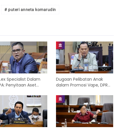
# puteri anneta komarudin
Lex Specialist Dalam
Dugaan Pelibatan Anak
PA: Penyitaan Aset
dalam Promosi Vape, DPR
lum Persidangan Pokok
Minta Aparat Hukum
 Diuji
Mengusut secara Tuntas