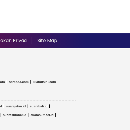
jakan Privasi
Site Map
com
serbada.com
iklandisini.com
id
suarajatim.id
suarabali.id
suarasumbar.id
suarasumsel.id