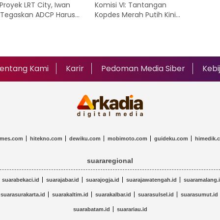
 Proyek LRT City, Iwan
Komisi VI: Tantangan
 Tegaskan ADCP Harus
Kopdes Merah Putih Kini
gung Jawab Atas
Bukan Sosialisasi, tetapi
sumen
Kepercayaan Publik
entang Kami
Karir
Pedoman Media Siber
Kebi
imes.com
hitekno.com
dewiku.com
mobimoto.com
guideku.com
himedik.
suararegional
suarabekaci.id
suarajabar.id
suarajogja.id
suarajawatengah.id
suaramalang.
suarasurakarta.id
suarakaltim.id
suarakalbar.id
suarasulsel.id
suarasumut.id
suarabatam.id
suarariau.id