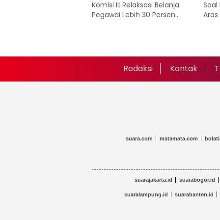
Komisi II: Relaksasi Belanja
Soal
Pegawai Lebih 30 Persen
Aras
Masih Diperbolehkan
Tang
Kon
Redaksi
Kontak
T
suara.com
matamata.com
bolat
suarajakarta.id
suarabogor.id
suaralampung.id
suarabanten.id