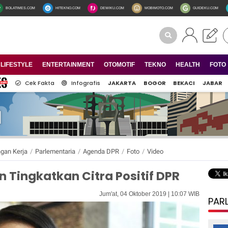
BOLATIMES.COM
HITEKNO.COM
DEWIKU.COM
MOBIMOTO.COM
GUIDEKU.COM
LIFESTYLE
ENTERTAINMENT
OTOMOTIF
TEKNO
HEALTH
FOTO
Cek Fakta
Infografis
JAKARTA
BOGOR
BEKACI
JABAR
gan Kerja
/
Parlementaria
/
Agenda DPR
/
Foto
/
Video
n Tingkatkan Citra Positif DPR
Jum'at, 04 Oktober 2019 | 10:07 WIB
PAR