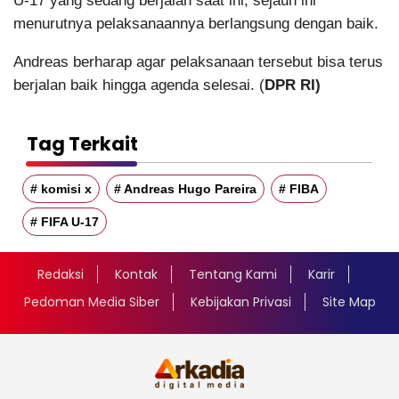
U-17 yang sedang berjalan saat ini, sejauh ini
menurutnya pelaksanaannya berlangsung dengan baik.
Andreas berharap agar pelaksanaan tersebut bisa terus
berjalan baik hingga agenda selesai. (
DPR RI)
Tag Terkait
# komisi x
# Andreas Hugo Pareira
# FIBA
# FIFA U-17
Redaksi
Kontak
Tentang Kami
Karir
Pedoman Media Siber
Kebijakan Privasi
Site Map