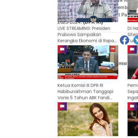
kriminalisasi dengan embel-embel pe
telah disepakati dalam Rapat Paripu
2023-2024.
(DPR RI)
LIVE STREAMING: Presiden
Di H
Prabowo Sampaikan
Site
Kerangka Ekonomi di Rapat
Tudu
Paripurna DPR
# Habiburokhman
# komisi iii
Ketua Komisi III DPR RI
Pema
Habiburokhman Tanggapi
Sepa
Vonis 5 Tahun ABK Fandi
Inga
Ramadhan
Lokal