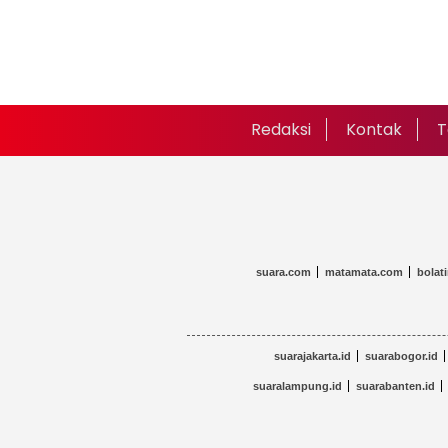
Redaksi
Kontak
T
suara.com
matamata.com
bolat
suarajakarta.id
suarabogor.id
suaralampung.id
suarabanten.id