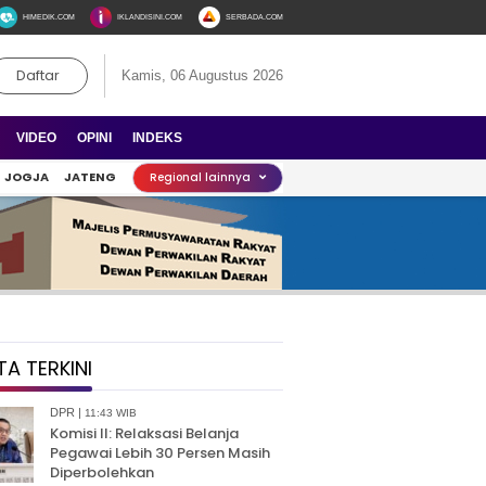
HIMEDIK.COM
IKLANDISINI.COM
SERBADA.COM
Daftar
Kamis, 06 Augustus 2026
VIDEO
OPINI
INDEKS
JOGJA
JATENG
Regional lainnya
TA TERKINI
DPR |
11:43 WIB
Komisi II: Relaksasi Belanja
Pegawai Lebih 30 Persen Masih
Diperbolehkan