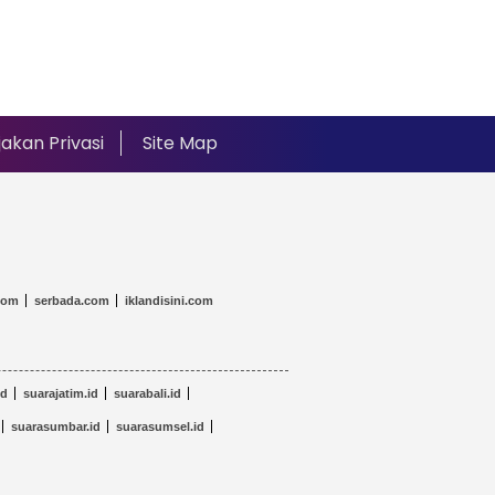
jakan Privasi
Site Map
com
serbada.com
iklandisini.com
id
suarajatim.id
suarabali.id
suarasumbar.id
suarasumsel.id