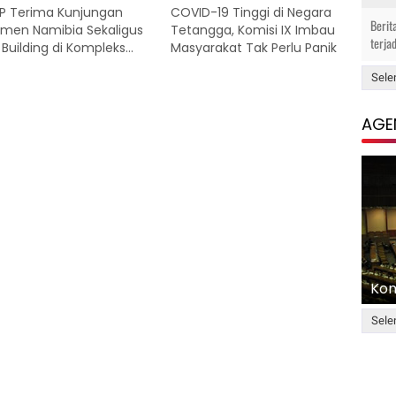
P Terima Kunjungan
COVID-19 Tinggi di Negara
Berit
emen Namibia Sekaligus
Tetangga, Komisi IX Imbau
terja
 Building di Kompleks
Masyarakat Tak Perlu Panik
emen
Sele
AGE
Kom
Sele