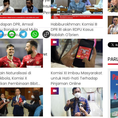
ncemaran nama baik. Untuk diketahui, revisi UU ITE
rna DPR RI ke-10 Masa Persidangan II Tahun Sidang
adapan DPR, Amsal
Habiburokhman: Komisi III
pu Bongkar Awal Mula
DPR RI akan RDPU Kasus
han Markup
Nabilah O'brien
# uu ite
# pasal karet
# revisi uu ite
PAR
in Naturalisasi di
Komisi XI Imbau Masyarakat
kbola, Komisi X
untuk Hati-hati Terhadap
tkan Pembinaan Bibit
Pinjaman Online