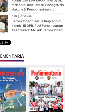
Komisi XIII DPR Kecam Keroyok
Massa di Bali: Desak Penegakan
Hukum & Pendampingan
Trauma Anak Korban
DPR |
12:53 WIB
Pembahasan Terus Berjalan di
Komisi III DPR, RUU Perampasan
Aset Sudah Masuk Pembahasan
Batang Tubuh
LEMENTARIA