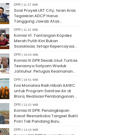
DPR |
11:37 WIB
Soal Proyek LRT City, Iwan Aras
Tegaskan ADCP Harus
Tanggung Jawab Atas
Konsumen
DPR |
11:32 WIB
Komisi VI: Tantangan Kopdes
Merah Putih Kini Bukan
Sosialisasi, tetapi Kepercayaan
Publik
DPR |
19:03 WIB
Komisi III DPR Desak Usut Tuntas
Tewasnya Satpam Waduk
Jatiluhur: Petugas Keamanan
Garda Terdepan
DPR |
18:51 WIB
Eva Monalisa Raih Hibah AAWC
untuk Program Sanitasi Air di
Blora, Realisasi Pembangunan
Mulai 2028
DPR |
13:22 WIB
Komisi III DPR: Penangkapan
Kasat Resnarkoba Tangsel Bukti
Polri Tak Pandang Bulu
Tegakkan Hukum
DPR |
13:10 WIB