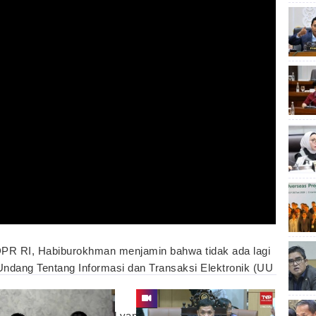
 DPR RI, Habiburokhman menjamin bahwa tidak ada lagi
-Undang Tentang Informasi dan Transaksi Elektronik (UU
merubah beberapa pasal yang kerap menjadi senjata