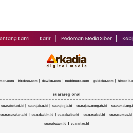
entang Kami
Karir
Pedoman Media Siber
Kebi
imes.com
hitekno.com
dewiku.com
mobimoto.com
guideku.com
himedik.
suararegional
suarabekaci.id
suarajabar.id
suarajogja.id
suarajawatengah.id
suaramalang.
suarasurakarta.id
suarakaltim.id
suarakalbar.id
suarasulsel.id
suarasumut.id
suarabatam.id
suarariau.id