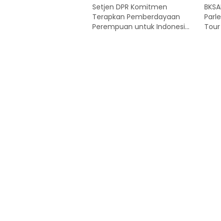
Setjen DPR Komitmen
BKSA
Terapkan Pemberdayaan
Parl
Perempuan untuk Indonesia
Tour
Maju
Parl