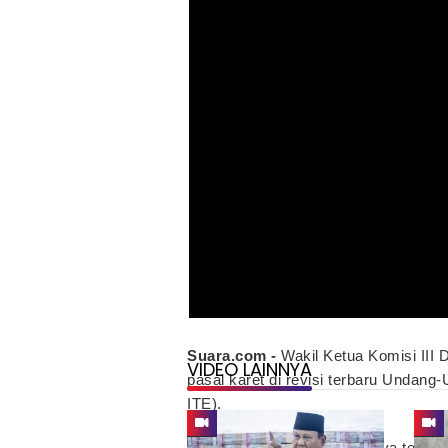
Suara.com -
Wakil Ketua Komisi III
VIDEO LAINNYA
pasal karet di revisi terbaru Undang
ITE).
DPR dan Pemerintah jelasnya telah 