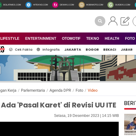
BOLATIMES.COM
HITEKNO.COM
DEWIKU.COM
MOBIMOTO.COM
GUIDEKU.COM
LIFESTYLE
ENTERTAINMENT
OTOMOTIF
TEKNO
HEALTH
FOTO
Cek Fakta
Infografis
JAKARTA
BOGOR
BEKACI
JABAR
gan Kerja
/
Parlementaria
/
Agenda DPR
/
Foto
/
Video
BERI
Ada 'Pasal Karet' di Revisi UU ITE
Selasa, 19 Desember 2023 | 14:15 WIB